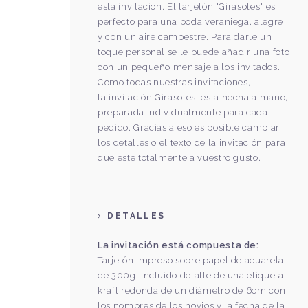
esta invitación. El tarjetón "Girasoles" es
perfecto para una boda veraniega, alegre
y con un aire campestre. Para darle un
toque personal se le puede a
ñ
adir una foto
con un peque
ñ
o mensaje a los invitados.
Como todas nuestras invitaciones,
la
invitación Girasoles,
esta hecha a mano,
preparada individualmente para cada
pedido. Gracias a eso es posible cambiar
los detalles o el texto de la
invitación
para
que este totalmente a vuestro gusto.
DETALLES
La invitación está compuesta de:
Tarjetón impreso sobre papel de acuarela
de 300g. Incluido detalle de una etiqueta
kraft redonda de un diámetro de 6cm con
los nombres de los novios y la fecha de la